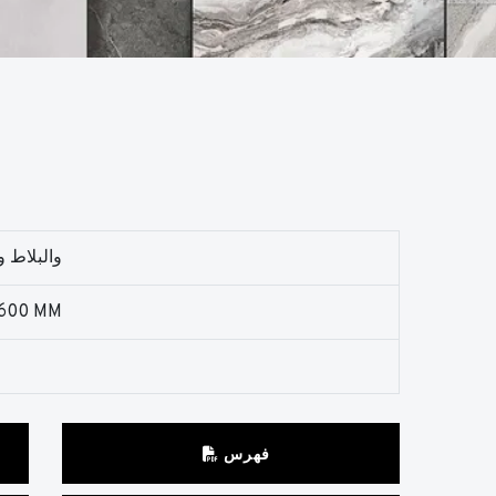
والبلاط 
 600 MM
فهرس