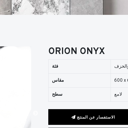
ORION ONYX
والخزف
فئة
600 x
مقاس
لامع
سطح
الاستفسار عن المنتج