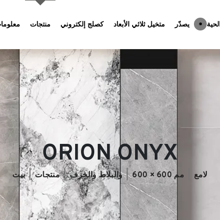
لحية
يصدّر
متخيل ثلاثي الأبعاد
كصلج إلكتروني
منتجات
معلومات
ORION ONYX
لامع
600 × 600 مم
والبلاط والخزف
منتجات
بيت