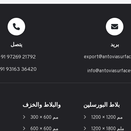
بريد
يتصل
91 97269 21792
export@antoviasurfa
91 93163 36420
info@antoviasurface
بلاط البورسلين
والبلاط والخزف
1200 × 1200 مم
300 × 600 مم
1200 × 1800 ملم
600 × 600 مم