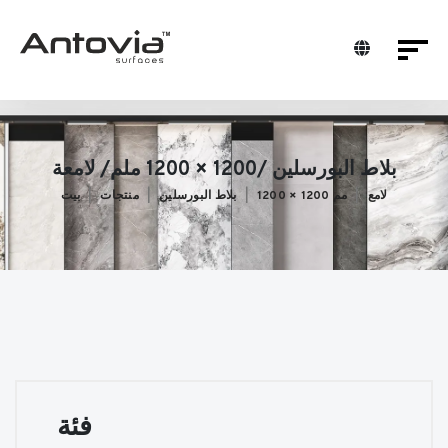
بلاط البورسلين /1200 × 1200 ملم/ لامعة
لامع
1200 × 1200 مم
بلاط البورسلين
منتجات
بيت
فئة