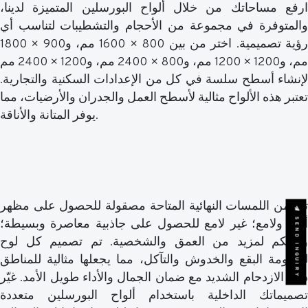
ارفع مساحاتك من خلال ألواح البورسلين المتميزة لدينا،
والمتوفرة في مجموعة من الأحجام والتشطيبات لتناسب أي
رؤية تصميمية. اختر من بين 800 × 1600 مم، و900 × 1800
مم، و1200 × 1200 مم، و800 × 2400 مم، و1200 × 2400 مم
لإنشاء أسطح سلسة في كل من الإعدادات السكنية والتجارية.
تعتبر هذه الألواح مثالية لأسطح العمل والجدران والأرضيات، مما
يوفر المتانة والأناقة.
تتضمن اللمسات النهائية المتاحة مصقولة للحصول على مظهر
SEND INQUIRY
أنيق ولامع؛ غير لامع للحصول على جاذبية معاصرة وبسيطة؛
ومحكم لمزيد من العمق والشخصية. تم تصميم كل لوح
لمقاومة البقع والخدوش والتآكل، مما يجعلها مثالية للمناطق
ذات الازدحام الشديد مع ضمان الجمال والأداء طويل الأمد. غيّر
تصميماتك الداخلية باستخدام ألواح البورسلين متعددة