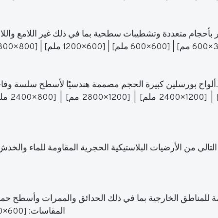
ألواح بورسلين كبيرة الحجم مصممة هندسيًا لأسطح سلسة وفاخرة في المساحات السكنية والتجارية والضيافة.
المقاسات: [600×600 مم] | [600×900 ملم] | [600×1200 ملم]