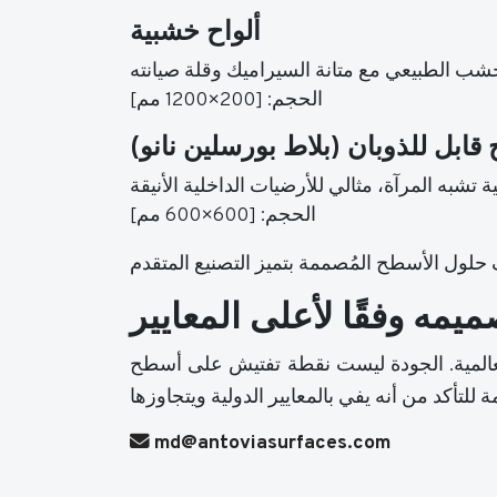
ألواح خشبية
الحجم: [200×1200 مم]
قابل للذوبان (بلاط بورسلين نانو)
الحجم: [600×600 مم]
ميمه وفقًا لأعلى المعايير
نقطة تفتيش على أسطح Antovia، فهي مدمجة في كل مرحلة من مراحل
md@antoviasurfaces.com