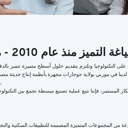
 التميز منذ عام 2010 - من موربي إلى العالم
مة لدينا في موربي بولاية جوجارات مجهزة بأنظمة إنتاج حديثة مص
والمنتجات عالية الأداء للأسواق المحلية والدولية.
كار المستمر، فإننا نتبع عملية تصنيع مبسطة تجمع بين التكنول