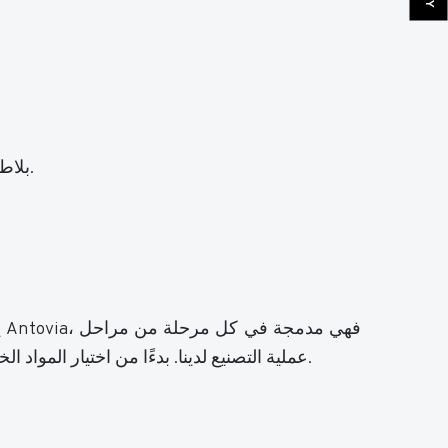
بلاط مصقول بالنانو عالي اللمعان مع مقاومة فائقة للبقع ولمسة نهائية تشبه المرآة، مثالي للأرضيات الداخلية الأنيقة.
ي
عملية التصنيع لدينا. بدءًا من اختيار المواد الخام وحتى الإرسال النهائي، يخضع كل منتج لاختبارات داخلية صارمة للتأكد من أنه يفي بالمعايير الدولية ويتجاوزها.