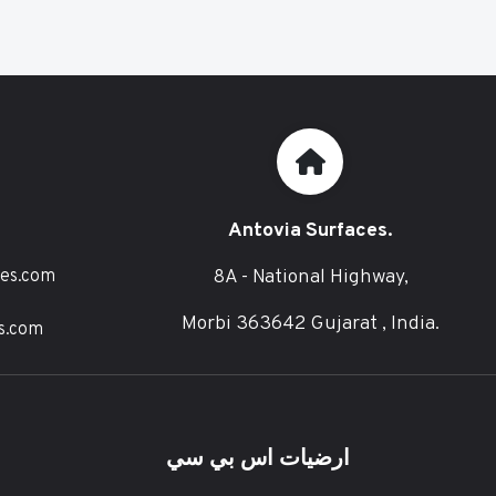
Antovia Surfaces.
8A - National Highway,
ces.com
Morbi 363642 Gujarat , India.
s.com
ارضيات اس بي سي