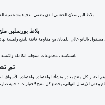
بلاط البورسلان الخشبي الذي يضفي الدفء وشخصية الخشب الطبيعي مع متانة السيراميك وقلة صيانته.
بلاط بورسلين ملح 
استكشف مجموعات منتجاتنا الكاملة واكتشف حلول الأسطح المُصممة بتميز التصنيع المتقدم.
تم تص
تم اختبار كل منتج يغادر منشأتنا واعتماده واعتماده للأسواق العالمية. الجودة ليست 