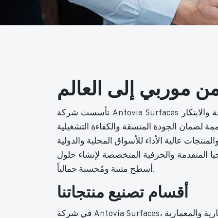
تأسست شركة Antovia Surfaces في عام 2010، وتطورت لتصبح شركة تصنيع تعتمد على التكنولوجيا وتلتزم بتقديم حلول أسطح متميزة تتميز بالدقة والابتكار
ممة لضمان الجودة المتسقة والكفاءة التشغيلية
وجيا المتقدمة والحرفية المتخصصة لإنشاء حلول
أسطح متينة ومُحسنة جمالياً.
أقسام تصنيع منتجاتنا