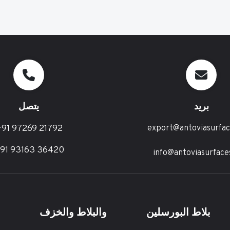
بريد
يتصل
91 97269 21792
export@antoviasurfa
91 93163 36420
info@antoviasurface
بلاط البورسلين
والبلاط والخزف