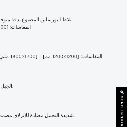
بلاط البورسلين المصنوع بدقة متوفر بأحجام متعددة وتشطيبات سطحية بما في ذلك غير اللامع واللامع والشديد اللمعان والنحت والخشب والتيرازو.
المقاسات: [300×600 مم] | [600×600 ملم] | [600×1200 ملم] | [800×800 ملم] | [800×1600 ملم] | [1000×1000 ملم]
الجيل التالي من الأرضيات البلاستيكية الحجرية المقاومة للماء والخدش ومصممة للبيئات ذات الحركة المرورية العالية.
SEND INQUIRY
أرضيات بورسلين R11 شديدة التحمل مضادة للانزلاق مصممة للمناطق الخارجية بما في ذلك الحدائق والممرات وأسطح حمامات السباحة والشرفات.