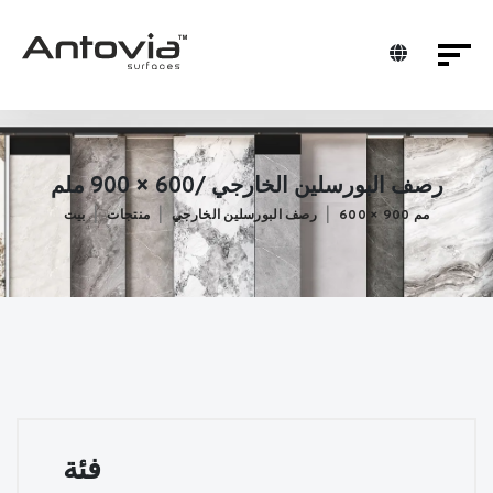
رصف البورسلين الخارجي /600 × 900 ملم
600 × 900 مم
رصف البورسلين الخارجي
منتجات
بيت
فئة