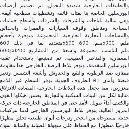
والتطبيقات الخارجية شديدة التحمل. تم تصميم أرضيات
البورسلين الخاصة بنا بمتانة فائقة وتشطيبات سطحية أنيقة،
وهي مثالية للباحات والشرفات والشرفات وأسطح حمامات
السباحة ومناطق وقوف السيارات والممرات والحدائق
والمساحات التجارية الخارجية. المجموعة متوفرة بأحجام
متعددة بما في ذلك 600x600 ملم، 600x900 ملم،
و600x1200 ملم لتناسب مجموعة واسعة من المشاريع
المعمارية والمناظر الطبيعية. تم تصنيعها باستخدام تقنية
البورسلين المتقدمة، وتوفر بلاط الرصف الخارجي هذا مقاومة
ممتازة ضد الرطوبة والبقع والخدوش وأشعة الشمس وتغير
الظروف الجوية. يوفر السطح غير اللامع R11 قبضة وأمان
معززين، مما يجعل هذه البلاطات الخارجية المضادة للانزلاق
مثالية لكل من البيئات السكنية والتجارية. يضمن هيكلها القوي
والكثيف أداءً طويل الأمد حتى في المناطق الخارجية ذات حركة
المرور العالية. يتوفر بلاط البورسلين الخارجي لدينا بتركيبات
حديثة مستوحاة من الحجر ودرجات ألوان طبيعية تخلق مظهرًا
خارجيًا متطورًا مع الحفاظ على سهولة الصيانة والمتانة. سواء