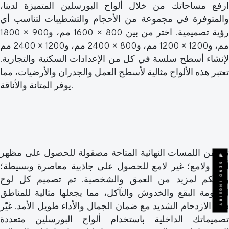
ارفع مساحاتك من خلال ألواح البورسلين المتميزة لدينا،
والمتوفرة في مجموعة من الأحجام والتشطيبات لتناسب أي
رؤية تصميمية. اختر من بين 800 × 1600 مم، و900 × 1800
مم، و1200 × 1200 مم، و800 × 2400 مم، و1200 × 2400 مم
لإنشاء أسطح سلسة في كل من الإعدادات السكنية والتجارية.
تعتبر هذه الألواح مثالية لأسطح العمل والجدران والأرضيات، مما
يوفر المتانة والأناقة.
تتضمن اللمسات النهائية المتاحة مصقولة للحصول على مظهر
SEND INQUIRY
أنيق ولامع؛ غير لامع للحصول على جاذبية معاصرة وبسيطة؛
ومحكم لمزيد من العمق والشخصية. تم تصميم كل لوح
لمقاومة البقع والخدوش والتآكل، مما يجعلها مثالية للمناطق
ذات الازدحام الشديد مع ضمان الجمال والأداء طويل الأمد. غيّر
تصميماتك الداخلية باستخدام ألواح البورسلين متعددة